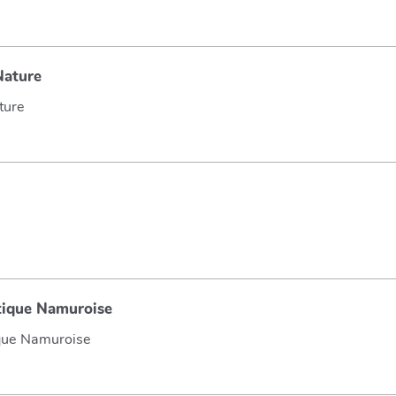
Nature
ture
tique Namuroise
ique Namuroise