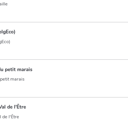
ille
elgEco)
gEco)
u petit marais
petit marais
al de l'Être
 de l'Être