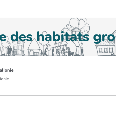
e des habitats gr
allonie
lonie