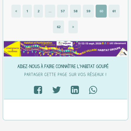
1
2
…
57
58
59
60
61
62
AIDEZ-NOUS À FAIRE CONNAÎTRE L’HABITAT GOUPÉ…
Partager cette page sur vos réseaux !