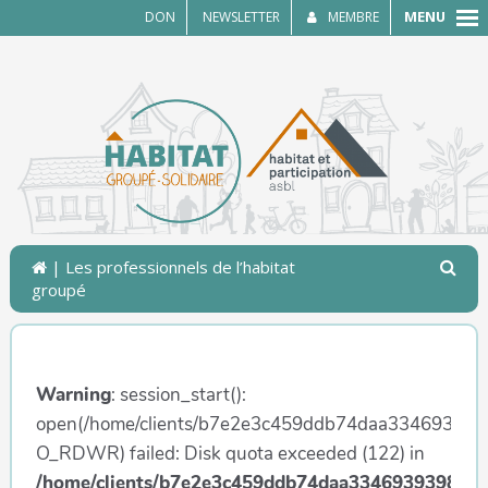
MENU
DON
NEWSLETTER
MEMBRE
| Les professionnels de l’habitat
groupé