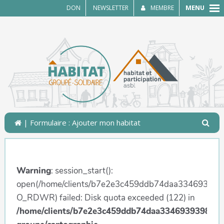
MENU
DON
NEWSLETTER
MEMBRE
| Formulaire : Ajouter mon habitat