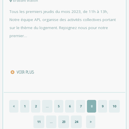
Brabant Wallon
Tous les premiers jeudis du mois 2023, de 11h à 13h,
Notre équipe APL organise des activités collectives portant
sur le thème du logement. Rejoignez nous pour notre
premier…
VOIR PLUS
1
2
…
5
6
7
8
9
10
11
…
23
24