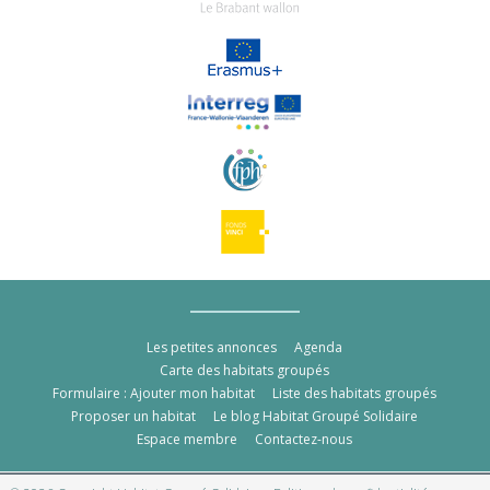
Les petites annonces
Agenda
Carte des habitats groupés
Formulaire : Ajouter mon habitat
Liste des habitats groupés
Proposer un habitat
Le blog Habitat Groupé Solidaire
Espace membre
Contactez-nous