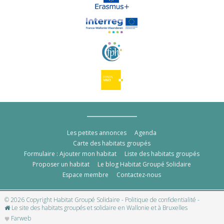
Les petites annonces
Agenda
Carte des habitats groupés
Formulaire : Ajouter mon habitat
Liste des habitats groupés
Proposer un habitat
Le blog Habitat Groupé Solidaire
Espace membre
Contactez-nous
© 2026 Copyright Habitat Groupé Solidaire -
Politique de confidentialité
-
Le site des habitats groupés et solidaire en Wallonie et à Bruxelles
Farweb