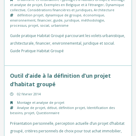
et analyse de projet
,
Exemples en Belgique et à l’étranger
,
Dynamique
collective
,
Considérations financières et juridiques
,
Architecture
définition projet
,
dynamique de groupe
,
économique
,
environnement
,
financier
,
guide
,
juridique
,
méthodologie
,
processus
,
projet
,
social
,
urbanisme
Guide pratique Habitat Groupé parcourant les volets urbanistique,
architecturale, financier, environnemental, juridique et social.
Guide Pratique Habitat Groupé
Outil d’aide à la définition d’un projet
d’habitat groupé
02 février 2014
Montage et analyse de projet
Analyse de projet
,
début
,
définition projet
,
Identification des
besoins
,
projet
,
Questionnaire
Présentation personnelle, perception actuelle d’un projet d’habitat
groupé, critères personnels de choix pour tout achat immobilier,