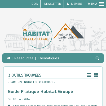
MENU
DON
NEWSLETTER
MEMBRE
|
Ressources
| Thématiques
2 outils trouvées
-Faire une nouvelle recherche-
Guide Pratique Habitat Groupé
08 mars 2014
Urbanisme et localisation
,
Typologies d’Habitats Groupés
,
Montage