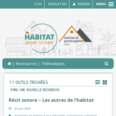
MENU
DON
NEWSLETTER
MEMBRE
|
Ressources
| Thématiques
11 outils trouvées
-Faire une nouvelle recherche-
Récit sonore – Les autres de l’habitat
23 juin 2022
Exemples en Belgique et à l’étranger
,
Dynamique collective