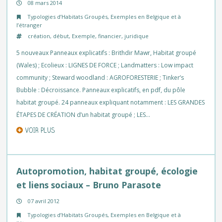
08 mars 2014
Typologies d’Habitats Groupés
,
Exemples en Belgique et à
l’étranger
création
,
début
,
Exemple
,
financier
,
juridique
5 nouveaux Panneaux explicatifs : Brithdir Mawr, Habitat groupé
(Wales) ; Ecolieux : LIGNES DE FORCE ; Landmatters : Low impact
community ; Steward woodland : AGROFORESTERIE ; Tinker’s
Bubble : Décroissance. Panneaux explicatifs, en pdf, du pôle
habitat groupé. 24 panneaux expliquant notamment : LES GRANDES
ÉTAPES DE CRÉATION d’un habitat groupé ; LES…
VOIR PLUS
Autopromotion, habitat groupé, écologie
et liens sociaux – Bruno Parasote
07 avril 2012
Typologies d’Habitats Groupés
,
Exemples en Belgique et à