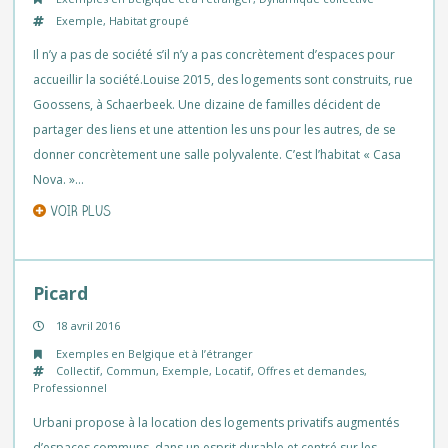
Exemple
,
Habitat groupé
Il n’y a pas de société s’il n’y a pas concrètement d’espaces pour
accueillir la société.Louise 2015, des logements sont construits, rue
Goossens, à Schaerbeek. Une dizaine de familles décident de
partager des liens et une attention les uns pour les autres, de se
donner concrètement une salle polyvalente. C’est l’habitat « Casa
Nova. »…
VOIR PLUS
Picard
18 avril 2016
Exemples en Belgique et à l’étranger
Collectif
,
Commun
,
Exemple
,
Locatif
,
Offres et demandes
,
Professionnel
Urbani propose à la location des logements privatifs augmentés
d’espaces communs, dans un esprit durable et centré sur les