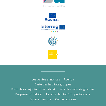
Les petites annonces
Agenda
Carte des habitats groupés
Formulaire : Ajouter mon habitat
Liste des habitats groupés
Proposer un habitat
Le blog Habitat Groupé Solidaire
Espace membre
Contactez-nous