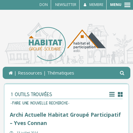
MENU
DON
NEWSLETTER
MEMBRE
|
Ressources
| Thématiques
1 outils trouvées
-Faire une nouvelle recherche-
Archi Actuelle Habitat Groupé Participatif
– Yves Connan
13 juillet 2014