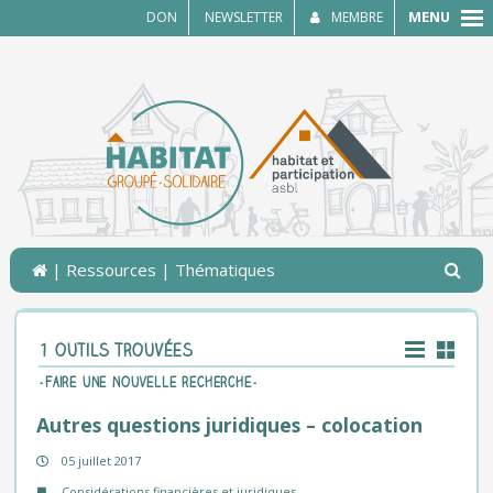
MENU
DON
NEWSLETTER
MEMBRE
|
Ressources
| Thématiques
1 outils trouvées
-Faire une nouvelle recherche-
Autres questions juridiques – colocation
05 juillet 2017
Considérations financières et juridiques