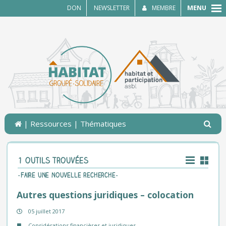
MENU
DON
NEWSLETTER
MEMBRE
|
Ressources
| Thématiques
1 outils trouvées
-Faire une nouvelle recherche-
Autres questions juridiques – colocation
05 juillet 2017
Considérations financières et juridiques