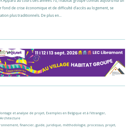
 ».Apparu au cours des années 70, l’habitat groupé connaît aujourd’hui un
Sur fond de crise économique et de difficulté d’accès au logement, se
tion plus traditionnels. De plus en…
ontage et analyse de projet
,
Exemples en Belgique et à l’étranger
,
,
Architecture
ironnement
,
financier
,
guide
,
juridique
,
méthodologie
,
processus
,
projet
,