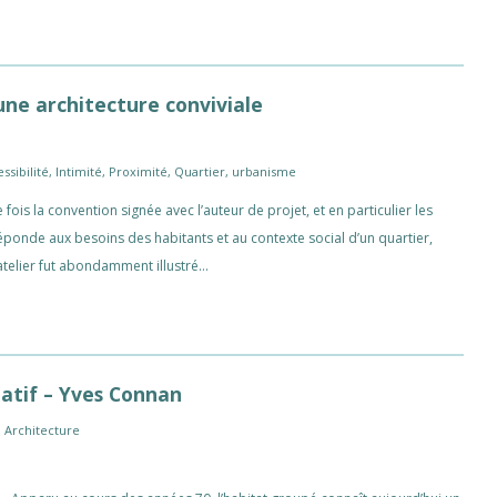
 une architecture conviviale
ssibilité
,
Intimité
,
Proximité
,
Quartier
,
urbanisme
 fois la convention signée avec l’auteur de projet, et en particulier les
 réponde aux besoins des habitants et au contexte social d’un quartier,
L’atelier fut abondamment illustré…
patif – Yves Connan
,
Architecture