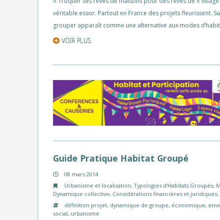
« Troquer ses rêves de maisons pour des rêves de « village
véritable essor. Partout en France des projets fleurissent. 
grouper apparaît comme une alternative aux modes d’habita
VOIR PLUS
Guide Pratique Habitat Groupé
08 mars 2014
Urbanisme et localisation
,
Typologies d’Habitats Groupés
,
M
Dynamique collective
,
Considérations financières et juridiques
définition projet
,
dynamique de groupe
,
économique
,
env
social
,
urbanisme