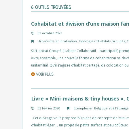
6 outils trouvées
Cohabitat et division d’une maison fam
03 octobre 2023
Urbanisme et localisation
,
Typologies d’Habitats Groupés
,
C
Si l’Habitat Groupé (Habitat Collaboratif – participatif) pre
vivre ensemble, une nouvelle forme de cohabitation se dével
unifamilial. Qu’il s’agisse d’habitat partagé, de colocation 
VOIR PLUS
Livre « Mini-maisons & tiny houses », 
03 février 2020
Exemples en Belgique et à l’étrange
Cet ouvrage vous propose 60 plans de concepts de mini-mai
d’habitat léger…, un projet de petite surface et peu coûteu