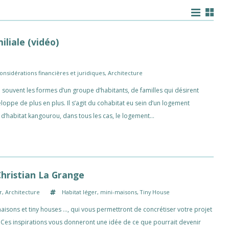
iliale (vidéo)
onsidérations financières et juridiques
,
Architecture
nd souvent les formes d’un groupe d’habitants, de familles qui désirent
oppe de plus en plus. Il s’agit du cohabitat eu sein d’un logement
ou d’habitat kangourou, dans tous les cas, le logement…
Christian La Grange
r
,
Architecture
Habitat léger
,
mini-maisons
,
Tiny House
sons et tiny houses …, qui vous permettront de concrétiser votre projet
x. Ces inspirations vous donneront une idée de ce que pourrait devenir