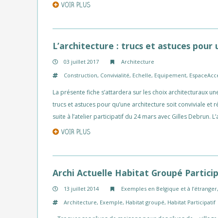
VOIR PLUS
L’architecture : trucs et astuces pour
03 juillet 2017
Architecture
Construction
,
Convivialité
,
Echelle
,
Equipement
,
EspaceAcce
La présente fiche s’attardera sur les choix architecturaux une
trucs et astuces pour qu’une architecture soit conviviale et
suite à l’atelier participatif du 24 mars avec Gilles Debrun. 
VOIR PLUS
Archi Actuelle Habitat Groupé Partici
13 juillet 2014
Exemples en Belgique et à l’étranger
Architecture
,
Exemple
,
Habitat groupé
,
Habitat Participatif