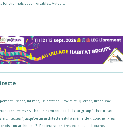
is fonctionnels et confortables. Auteur…
hitecte
ipement
,
Espace
,
Intimité
,
Orientation
,
Proximité
,
Quartier
,
urbanisme
eurs architectes ? Si chaque habitant d’un habitat groupé choisit “son
es architectes ? Jusqu’où un architecte est-il à même de « coacher » les
isir un architecte ? Plusieurs manières existent : le bouche…