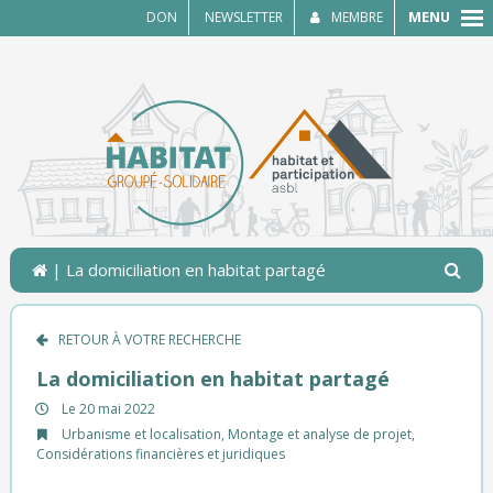
MENU
DON
NEWSLETTER
MEMBRE
| La domiciliation en habitat partagé
RETOUR À VOTRE RECHERCHE
La domiciliation en habitat partagé
Le 20 mai 2022
Urbanisme et localisation
,
Montage et analyse de projet
,
Considérations financières et juridiques