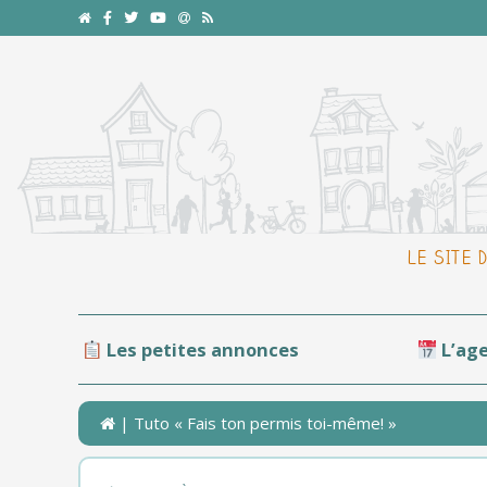
LE SITE 
Les petites annonces
L’ag
| Tuto « Fais ton permis toi-même! »