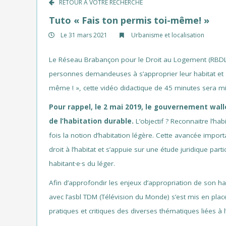
RETOUR À VOTRE RECHERCHE
Tuto « Fais ton permis toi-même! »
Le 31 mars 2021
Urbanisme et localisation
Le Réseau Brabançon pour le Droit au Logement (RBDL) e
personnes demandeuses à s’approprier leur habitat et à d
même ! », cette vidéo didactique de 45 minutes sera mis
Pour rappel,
le 2 mai 2019, le gouvernement wal
de l’habitation durable.
L’objectif ? Reconnaitre l’hab
fois la notion d’habitation légère. Cette avancée import
droit à l’habitat et s’appuie sur une étude juridique par
habitant·e·s du léger.
Afin d’approfondir les enjeux d’appropriation de son ha
avec l’asbl TDM (Télévision du Monde) s’est mis en pla
pratiques et critiques des diverses thématiques liées à l’