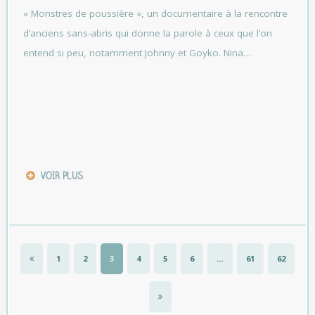
« Monstres de poussière », un documentaire à la rencontre
d’anciens sans-abris qui donne la parole à ceux que l’on
entend si peu, notamment Johnny et Goyko. Nina…
VOIR PLUS
1
2
3
4
5
6
…
61
62