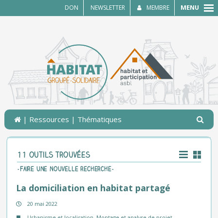
MENU
DON
NEWSLETTER
MEMBRE
|
Ressources
| Thématiques
11 outils trouvées
-Faire une nouvelle recherche-
La domiciliation en habitat partagé
20 mai 2022
Urbanisme et localisation
,
Montage et analyse de projet
,