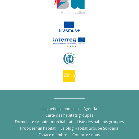
Les petites annonces
Agenda
Carte des habitats groupés
Formulaire : Ajouter mon habitat
Liste des habitats groupés
Proposer un habitat
Le blog Habitat Groupé Solidaire
Espace membre
Contactez-nous