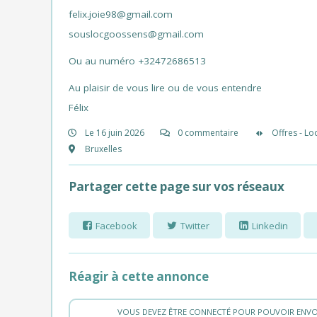
felix.joie98@gmail.com
souslocgoossens@gmail.com
Ou au numéro +32472686513
Au plaisir de vous lire ou de vous entendre
Félix
Le 16 juin 2026
0 commentaire
Offres - Lo
Bruxelles
Partager cette page sur vos réseaux
Facebook
Twitter
Linkedin
Réagir à cette annonce
VOUS DEVEZ ÊTRE CONNECTÉ POUR POUVOIR ENVO