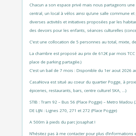
Chacun a son espace privé mais nous partageons une sér
central, un local à vélos ainsi qu’une salle commune et
diverses activités et initiatives proposées par les habi
des devoirs pour les enfants, séances culturelles (concer
C’est une collocation de 5 personnes au total, mixte, de
La chambre est proposé au prix de 612€ par mois TCC (com
place de parking partagée.)
C’est un bail de 7 mois : Disponible du 1er aout 2026 
CasaNova est situé au coeur du quartier Pogge, à prox
épiceries, restaurants, bars, centre culturel SKA, …)
STIB : Tram 92 – Bus 56 (Place Pogge) – Metro Madou (2
DE LIJN : Lignes 270, 271 et 272 (Place Pogge)
A 500m à pieds du parc Josaphat !
N’hésitez pas à me contacter pour plus d’informations 