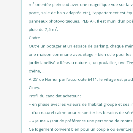
m² orientée plein sud avec une magnifique vue sur la 
porte, salle de bain adaptée etc.), l’appartement est é
panneaux photovoltaïques, PEB A+. Il est muni d’un poêl
pluie de 7,5 m³.
Cadre
Outre un potager et un espace de parking, chaque ména
une maison commune avec étage – bien utile pour les réu
jardin labellisé « Réseau nature », un poulailler, une T
chêne, .…
A 25’ de Namur par l’autoroute E411, le village est proc
Ciney.
Profil du candidat acheteur :
– en phase avec les valeurs de l’habitat groupé et ses i
– d’un naturel calme pour respecter les besoins de sér
– « jeune » (soit de préférence une personne de moins d
Ce logement convient bien pour un couple ou éventuel