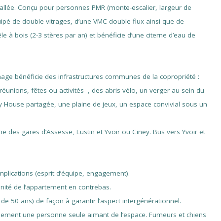
vallée. Conçu pour personnes PMR (monte-escalier, largeur de
quipé de double vitrages, d’une VMC double flux ainsi que de
e à bois (2-3 stères par an) et bénéficie d’une citerne d’eau de
ge bénéficie des infrastructures communes de la copropriété :
nions, fêtes ou activités- , des abris vélo, un verger au sein du
iny House partagée, une plaine de jeux, un espace convivial sous un
he des gares d’Assesse, Lustin et Yvoir ou Ciney. Bus vers Yvoir et
mplications (esprit d’équipe, engagement).
énité de l’appartement en contrebas.
e 50 ans) de façon à garantir l’aspect intergénérationnel.
lement une personne seule aimant de l’espace. Fumeurs et chiens