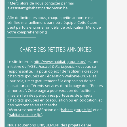
?
Merci alors de nous contacter par mail
à
assistant@habitat.participation.be
Afin de limiter les abus, chaque petite annonce est
vérifiée manuellement par notre équipe. Cette étape
peut parfois entraîner un délai de publication. Merci de
votre compréhension ;)
CHARTE DES PETITES ANNONCES
Le site internet
http://www.habitat-groupe.be/
est une
initiative de l’ASBL
Habitat & Participation
, et sous sa
responsabilité. Il a pour objectif de faciliter la création
d’habitats groupés en Fédération Wallonie-Bruxelles.
Pour cela, il met gratuitement à la disposition de ses
utilisateurs différents services dont la page des "Petites
annonces". Cette page a pour vocation de faciliter la
mise en lien des personnes porteuses de projets
d’habitats groupés en coacquisition ou en colocation, et
des personnes en recherche.
Découvrez notre définition de l’
habitat groupé (ici)
et de
l’
habitat solidaire (ici)
.
Nous soutenons UNIQUEMENT des projets de vie