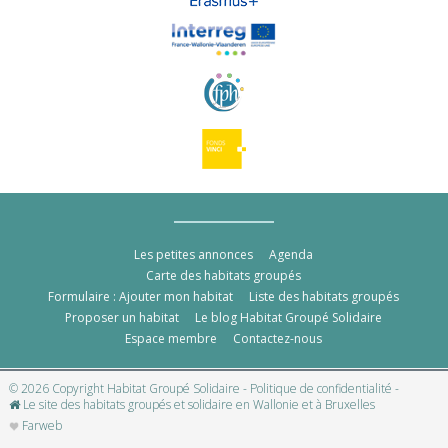
Les petites annonces
Agenda
Carte des habitats groupés
Formulaire : Ajouter mon habitat
Liste des habitats groupés
Proposer un habitat
Le blog Habitat Groupé Solidaire
Espace membre
Contactez-nous
© 2026 Copyright Habitat Groupé Solidaire -
Politique de confidentialité
-
Le site des habitats groupés et solidaire en Wallonie et à Bruxelles
Farweb