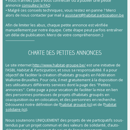
• Vous n’arrivez pas à vous connecter ou à publier une petite
annonce
consultez la FAQ
• Malgré ces conseils techniques, vous restez en panne ?
Merci
alors de nous contacter par mail à
assistant@habitat.participation.be
Afin de limiter les abus, chaque petite annonce est vérifiée
manuellement par notre équipe. Cette étape peut parfois entraîner
un délai de publication. Merci de votre compréhension ;)
CHARTE DES PETITES ANNONCES
Le site internet
http://www.habitat-groupe.be/
est une initiative de
l’ASBL
Habitat & Participation
, et sous sa responsabilité. Il a pour
objectif de faciliter la création d’habitats groupés en Fédération
Wallonie-Bruxelles. Pour cela, il met gratuitement à la disposition de
ses utilisateurs différents services dont la page des "Petites
annonces". Cette page a pour vocation de faciliter la mise en lien
des personnes porteuses de projets d’habitats groupés en
coacquisition ou en colocation, et des personnes en recherche.
Découvrez notre définition de l’
habitat groupé (ici)
et de l’
habitat
solidaire (ici)
.
Nous soutenons UNIQUEMENT des projets de vie participatifs sous-
tendus par un projet commun et des valeurs de solidarité, d’auto-
détermination, de respect de soi et de l’environnement.