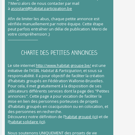
?
Merci alors de nous contacter par mail
à
assistant@habitat.participation.be
Afin de limiter les abus, chaque petite annonce est
vérifiée manuellement par notre équipe. Cette étape
peut parfois entraîner un délai de publication. Merci de
votre compréhension ;)
CHARTE DES PETITES ANNONCES
Le site internet
http://www.habitat-groupe.be/
est une
initiative de l’ASBL
Habitat & Participation
, et sous sa
responsabilité. Il a pour objectif de faciliter la création
d’habitats groupés en Fédération Wallonie-Bruxelles.
Pour cela, il met gratuitement à la disposition de ses
utilisateurs différents services dont la page des "Petites
annonces". Cette page a pour vocation de faciliter la
mise en lien des personnes porteuses de projets
d’habitats groupés en coacquisition ou en colocation, et
des personnes en recherche.
Découvrez notre définition de l’
habitat groupé (ici)
et de
l’
habitat solidaire (ici)
.
Nous soutenons UNIQUEMENT des projets de vie