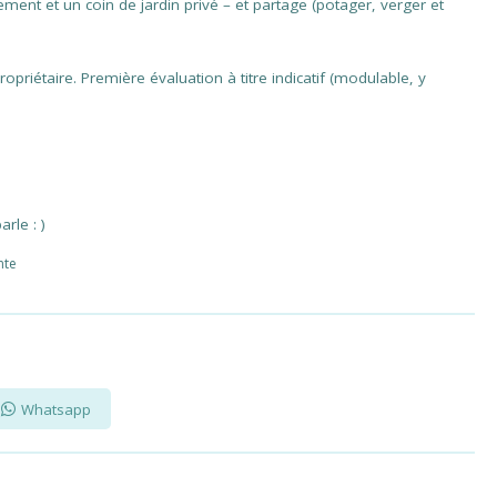
ent et un coin de jardin privé – et partage (potager, verger et
opriétaire. Première évaluation à titre indicatif (modulable, y
rle : )
nte
Whatsapp