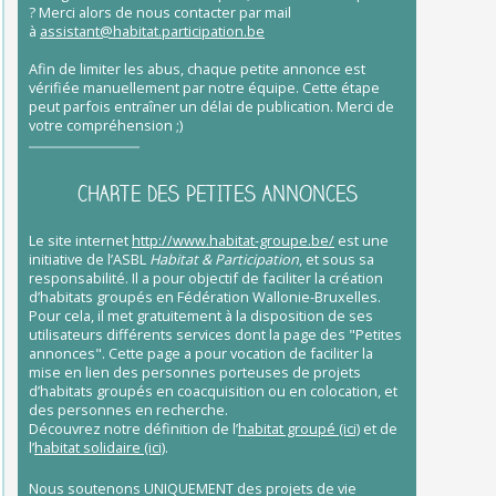
?
Merci alors de nous contacter par mail
à
assistant@habitat.participation.be
Afin de limiter les abus, chaque petite annonce est
vérifiée manuellement par notre équipe. Cette étape
peut parfois entraîner un délai de publication. Merci de
votre compréhension ;)
CHARTE DES PETITES ANNONCES
Le site internet
http://www.habitat-groupe.be/
est une
initiative de l’ASBL
Habitat & Participation
, et sous sa
responsabilité. Il a pour objectif de faciliter la création
d’habitats groupés en Fédération Wallonie-Bruxelles.
Pour cela, il met gratuitement à la disposition de ses
utilisateurs différents services dont la page des "Petites
annonces". Cette page a pour vocation de faciliter la
mise en lien des personnes porteuses de projets
d’habitats groupés en coacquisition ou en colocation, et
des personnes en recherche.
Découvrez notre définition de l’
habitat groupé (ici)
et de
l’
habitat solidaire (ici)
.
Nous soutenons UNIQUEMENT des projets de vie