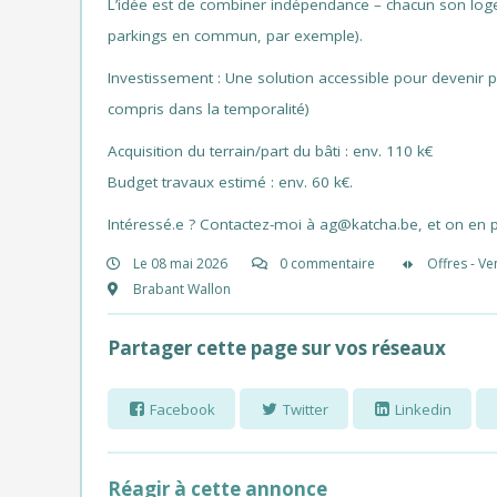
L’idée est de combiner indépendance – chacun son logem
parkings en commun, par exemple).
Investissement : Une solution accessible pour devenir pr
compris dans la temporalité)
Acquisition du terrain/part du bâti : env. 110 k€
Budget travaux estimé : env. 60 k€.
Intéressé.e ? Contactez-moi à ag@katcha.be, et on en pa
Le 08 mai 2026
0 commentaire
Offres - Ve
Brabant Wallon
Partager cette page sur vos réseaux
Facebook
Twitter
Linkedin
Réagir à cette annonce